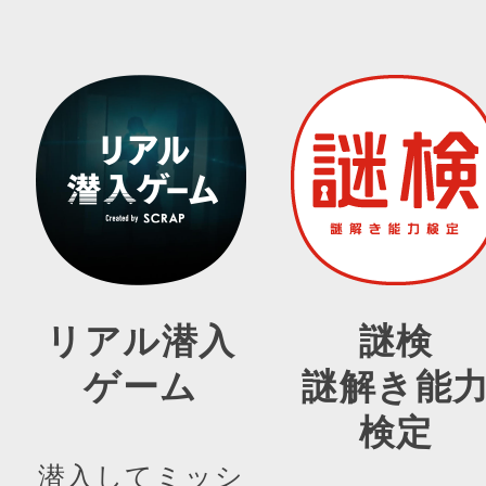
リアル潜入
謎検
ゲーム
謎解き能
検定
潜入してミッシ