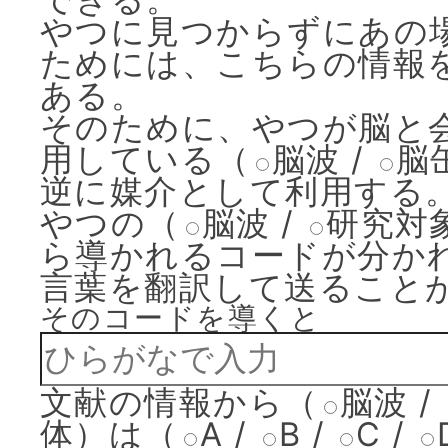
やつに見つからずにあの
ためには、こちらの情報
ある。
そのために、やつが脳と
用している
（
脳波
/
脳
逆に媒介として利用する
やつの
（
脳波
/
研究対
ら導かれるコードが分か
言葉を翻訳して送ること
そのコードを導くと
文献の情報から
（
脳波
/
体
）
は
（
A
/
B
/
C
/