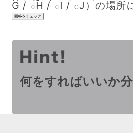
G
/
H
/
I
/
J
）
の場所
回答をチェック
何をすればいいか分