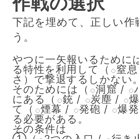
作戦の選択
下記を埋めて、正しい作
う。
やつに一矢報いるために
る特性を利用して
（
窒息
さ
）
で撃退するしかない
そのためには
（
洞窟
/
にある
（
銃
/
炭塵
/
て
（
煙幕
/
発砲
/
爆
る必要がある。
その条件は
①
（
2つの入口
/
行き