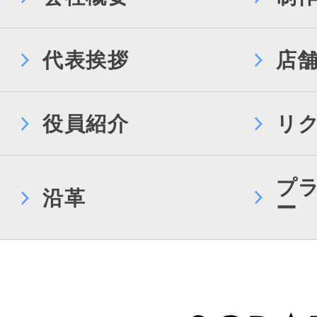
代表挨拶
店
役員紹介
リ
プ
沿革
ー