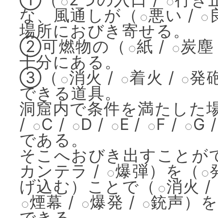
な、風通しが
（
悪い
/
場所におびき寄せる。
②可燃物の
（
紙
/
炭塵
十分にある。
③
（
消火
/
着火
/
発
できる道具。
洞窟内で条件を満たした
/
C
/
D
/
E
/
F
/
G
である。
そこへおびき出すことが
カンテラ
/
爆弾
）
を
（
げ込む
）
ことで
（
消火
/
煙幕
/
爆発
/
銃声
）
できる。