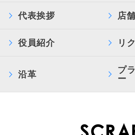
代表挨拶
店
役員紹介
リ
プ
沿革
ー