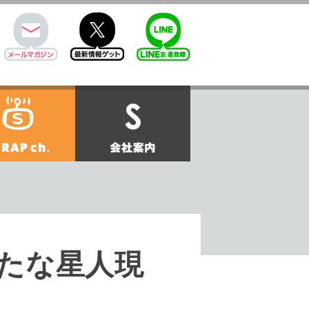
mail
twitter
Line@
せ
SCRAPch.
会社案内
たな星人現