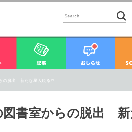
イベント
記事
お知ら
らの脱出 新たな星人現る!?
の図書室からの脱出 新