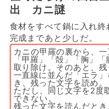
出 カニ謎
食材をすべて鍋に入れ終
完成まであと少しだ。
カニの甲羅の裏から、一
「甲羅」「殻」「胸」「
取り除け。そのあと、残
一直線に並んだ「エラ」
き、残った文字を読め。
ただし、同じ文字を2度
できない。
残った文字を読んだとき