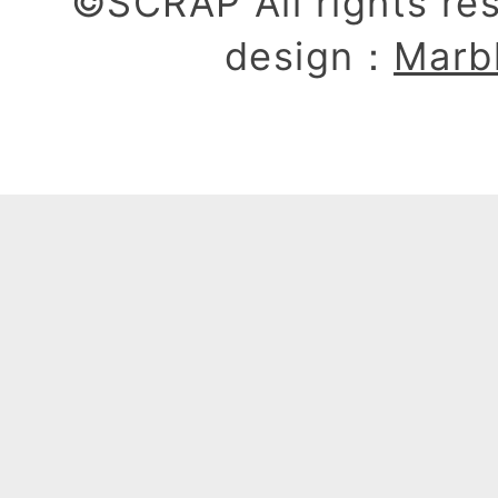
©SCRAP All rights re
design：
Marb