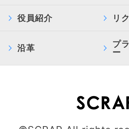
役員紹介
リ
プ
沿革
ー