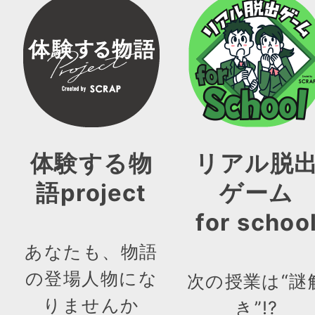
体験する物
リアル脱
語project
ゲーム
for schoo
あなたも、物語
の登場人物にな
次の授業は“謎
りませんか
き”!?