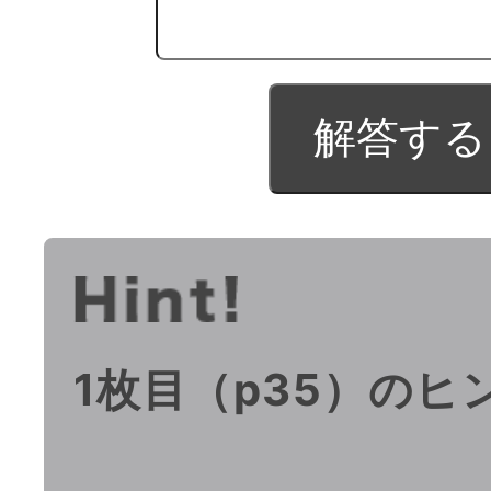
1枚目（p35）のヒ