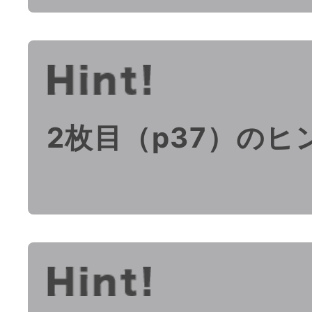
2枚目（p37）のヒ