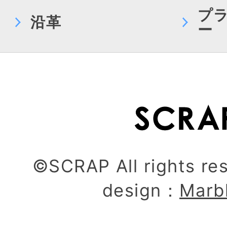
プ
沿革
ー
©SCRAP All rights re
design：
Marb