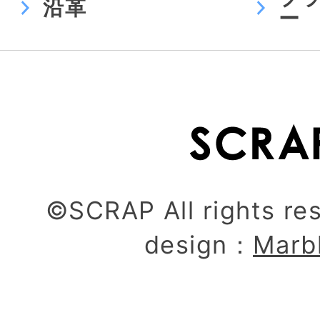
沿革
ー
©SCRAP All rights re
design：
Marb