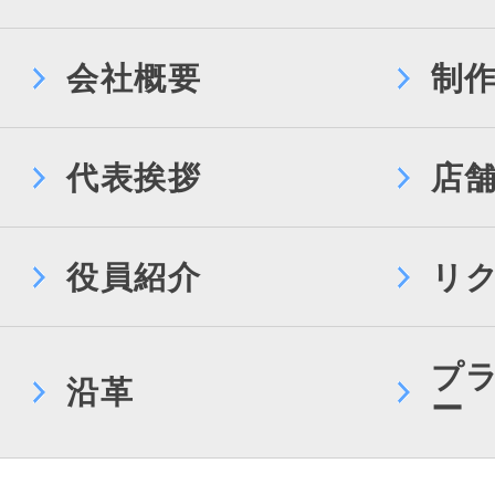
会社概要
制
代表挨拶
店
役員紹介
リ
プ
沿革
ー