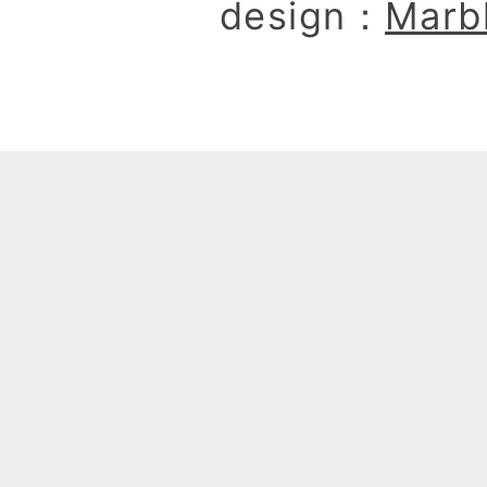
design：
Marb