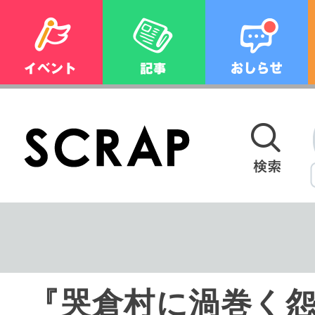
『哭倉村に渦巻く