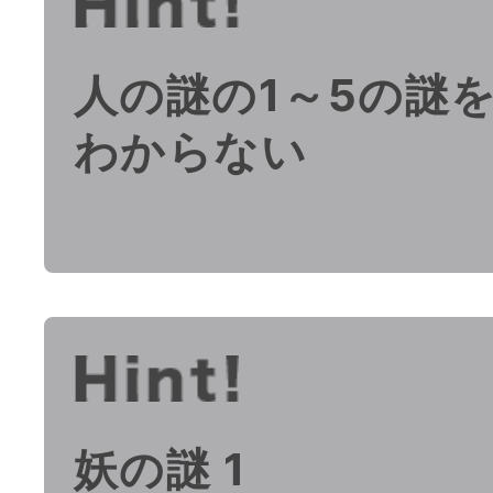
人の謎の1～5の謎
わからない
妖の謎 1