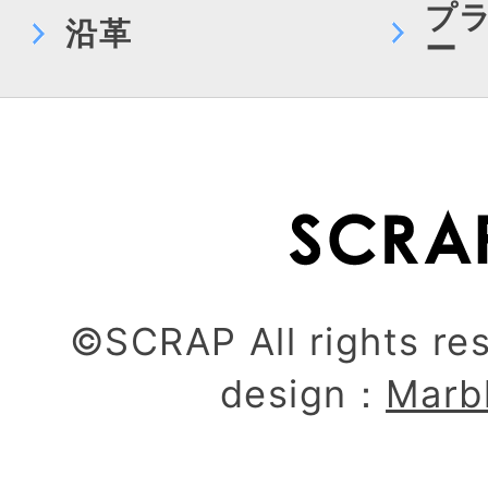
プ
沿革
ー
©SCRAP All rights re
design：
Marb