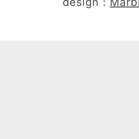
design：
Marb