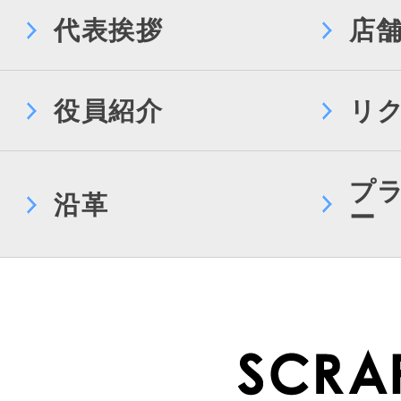
代表挨拶
店
役員紹介
リ
プ
沿革
ー