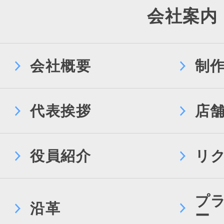
会社案内
会社概要
制
代表挨拶
店
役員紹介
リ
プ
沿革
ー