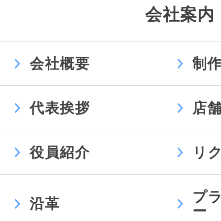
会社案内
会社概要
制
代表挨拶
店
役員紹介
リ
プ
沿革
ー