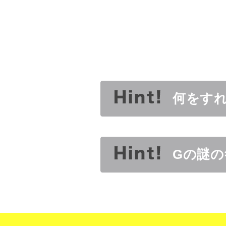
何をす
Gの謎