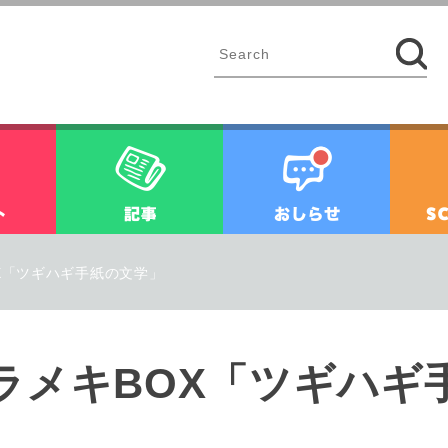
イベント
記事
お知ら
X「ツギハギ手紙の文学」
ラメキBOX「ツギハギ