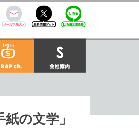
mail
twitter
Line@
せ
SCRAPch.
会社案内
手紙の文学」