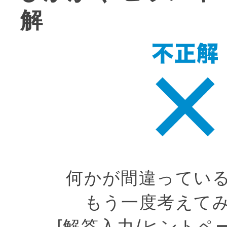
解
何かが間違ってい
もう一度考えて
[解答入力/ヒントペ