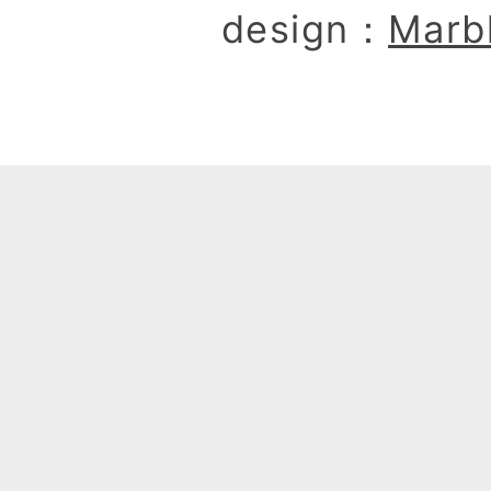
design：
Marb