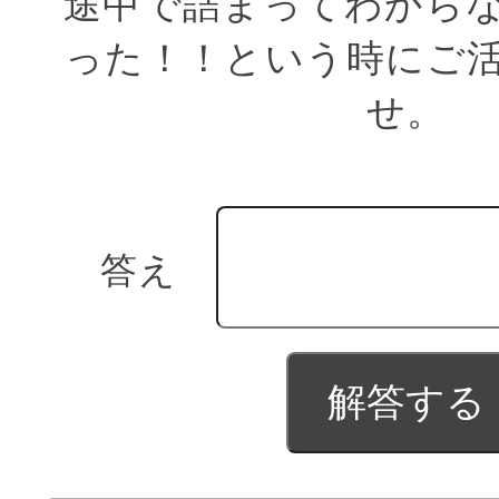
途中で詰まってわから
った！！という時にご
せ。
答え