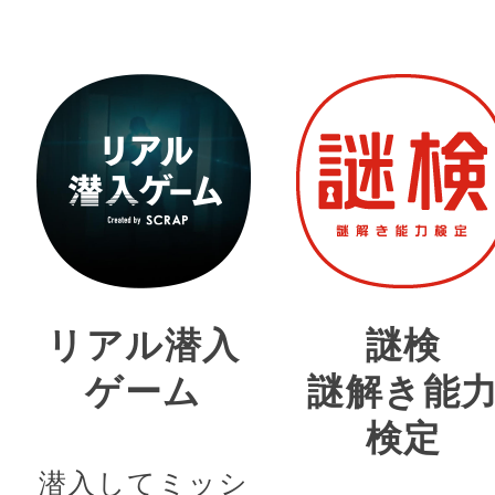
リアル潜入
謎検
ゲーム
謎解き能
検定
潜入してミッシ