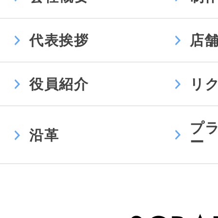
代表挨拶
店
役員紹介
リ
プ
沿革
ー