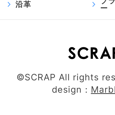
プ
沿革
ー
©SCRAP All rights re
design：
Marb