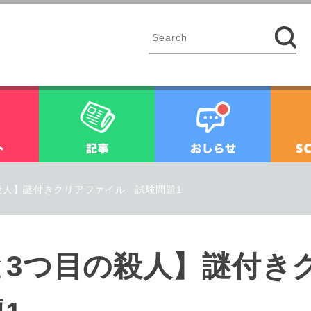
イベント
記事
お知ら
殺人】謎付きクリアファイル 試験問題1
と3つ目の殺人】謎付き