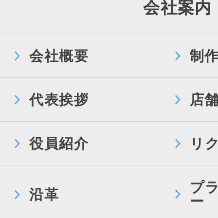
会社案内
会社概要
制
代表挨拶
店
役員紹介
リ
プ
沿革
ー