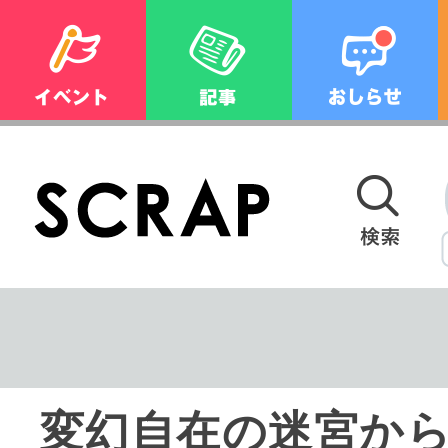
変幻自在の迷宮か