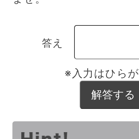
答え
※入力はひら