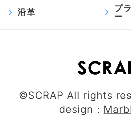
プ
沿革
ー
©SCRAP All rights re
design：
Marb