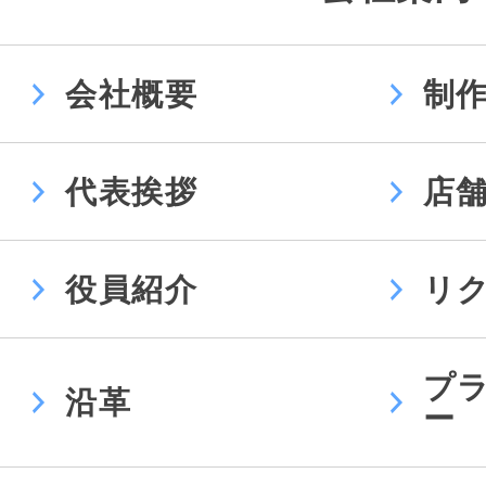
会社概要
制
代表挨拶
店
役員紹介
リ
プ
沿革
ー