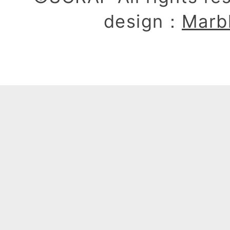
design：
Marb