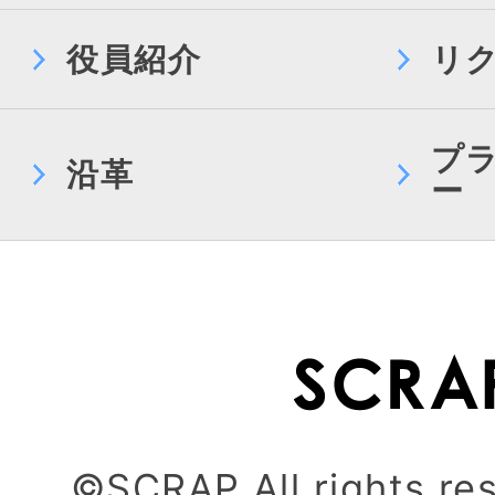
役員紹介
リ
プ
沿革
ー
©SCRAP All rights re