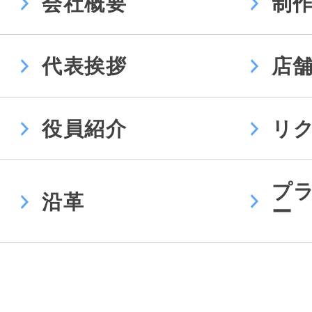
会社概要
制
代表挨拶
店
役員紹介
リ
プ
沿革
ー