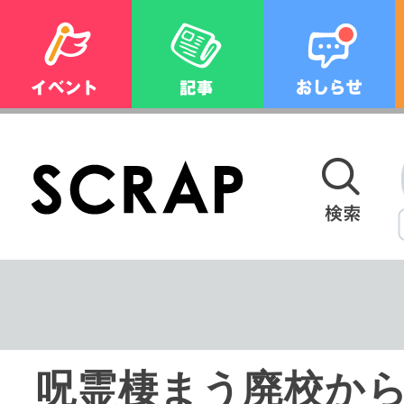
呪霊棲まう廃校か