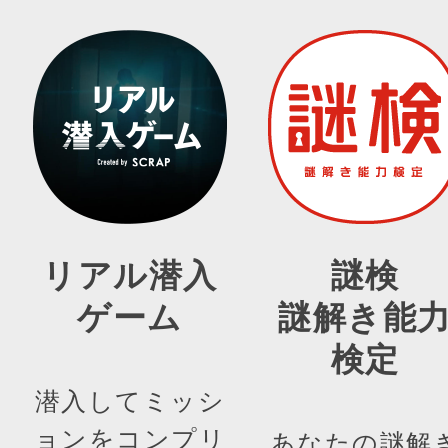
リアル潜入
謎検
ゲーム
謎解き能
検定
潜入してミッシ
ョンをコンプリ
あなたの謎解