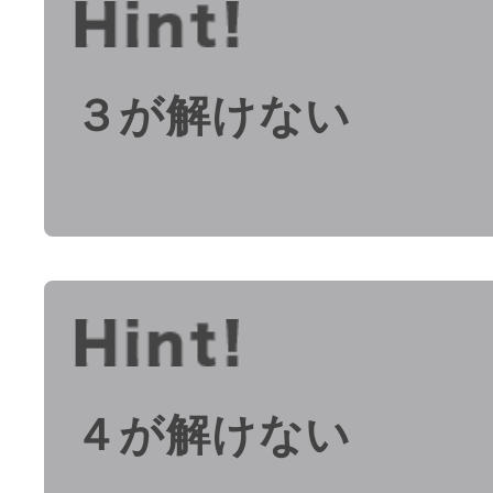
３が解けない
４が解けない