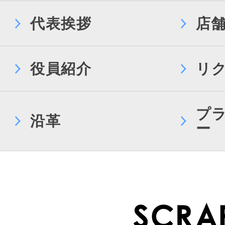
代表挨拶
店
役員紹介
リ
プ
沿革
ー