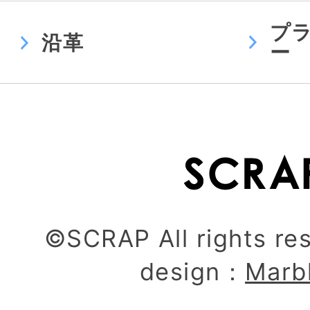
プ
沿革
ー
©SCRAP All rights re
design：
Marb