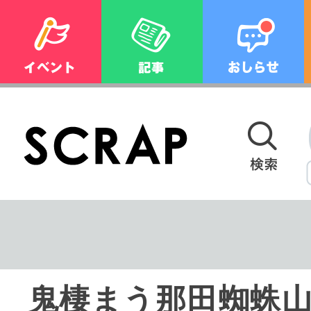
鬼棲まう那田蜘蛛