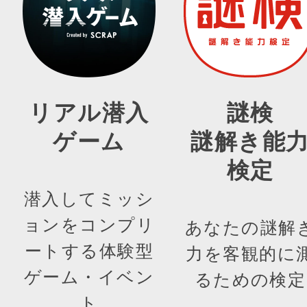
リアル潜入
謎検
ゲーム
謎解き能
検定
潜入してミッシ
ョンをコンプリ
あなたの謎解
ートする体験型
力を客観的に
ゲーム・イベン
るための検定
ト