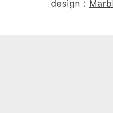
design：
Marb