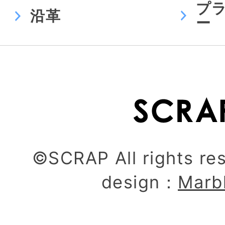
プ
沿革
ー
©SCRAP All rights re
design：
Marb