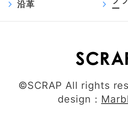
プ
沿革
ー
©SCRAP All rights re
design：
Marb