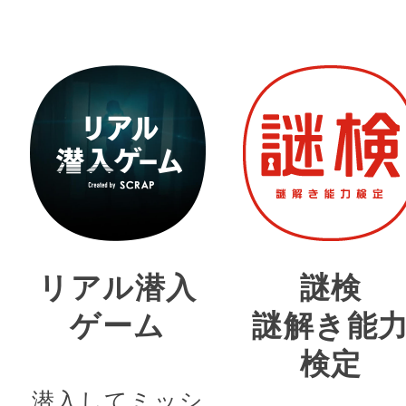
リアル潜入
謎検
ゲーム
謎解き能
検定
潜入してミッシ