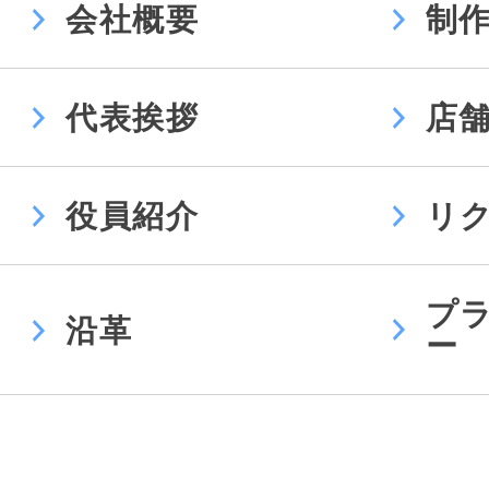
会社概要
制
代表挨拶
店
役員紹介
リ
プ
沿革
ー