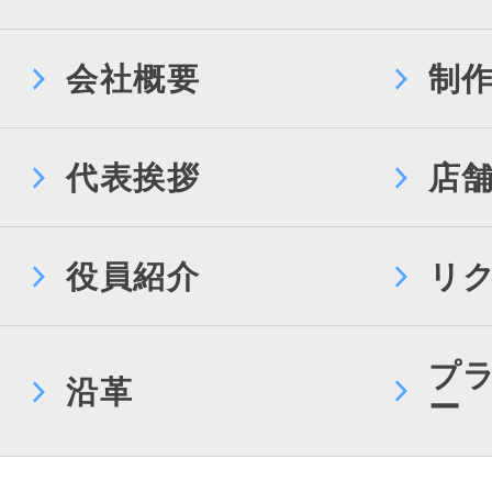
会社概要
制
代表挨拶
店
役員紹介
リ
プ
沿革
ー