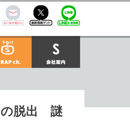
mail
twitter
Line@
せ
SCRAPch.
会社案内
の脱出 謎