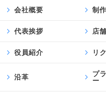
会社概要
制
代表挨拶
店
役員紹介
リ
プ
沿革
ー