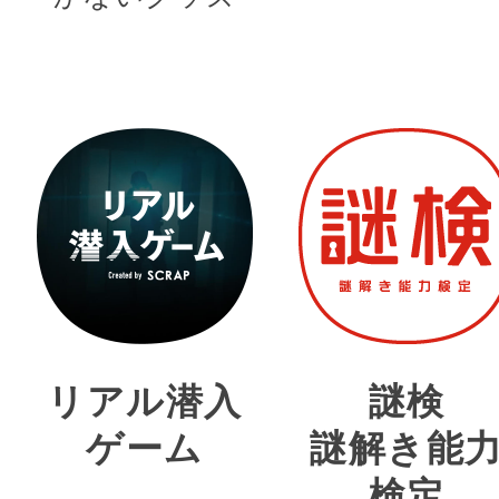
リアル潜入
謎検
ゲーム
謎解き能
検定