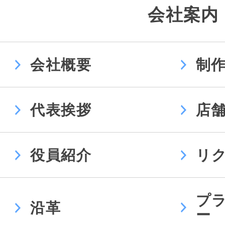
会社案内
会社概要
制
代表挨拶
店
役員紹介
リ
プ
沿革
ー