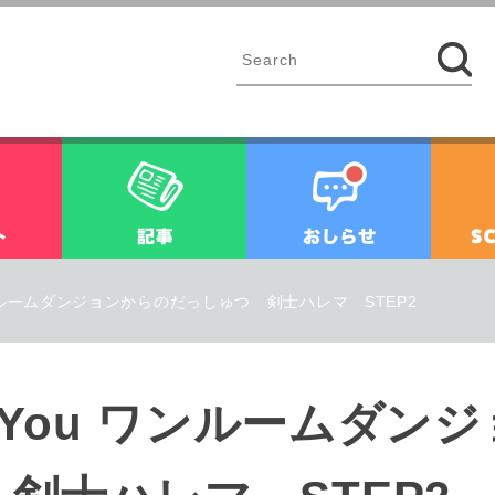
イベント
記事
お知ら
ou ワンルームダンジョンからのだっしゅつ 剣士ハレマ STEP2
 for You ワンルームダ