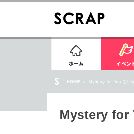
ホーム
HOME
>
Mystery for You 悪い
Mystery fo