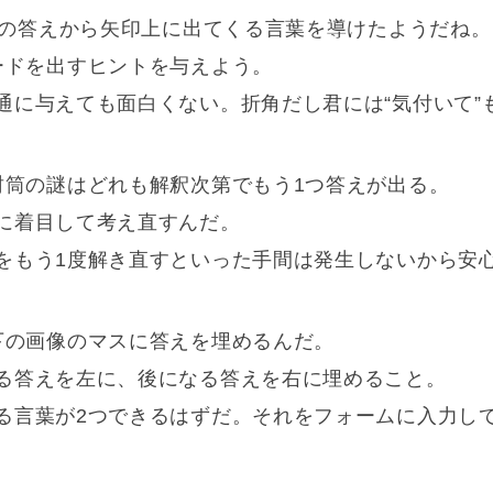
封筒の答えから矢印上に出てくる言葉を導けたようだね。
ードを出すヒントを与えよう。
通に与えても面白くない。折角だし君には“気付いて”
封筒の謎はどれも解釈次第でもう1つ答えが出る。
に着目して考え直すんだ。
をもう1度解き直すといった手間は発生しないから安
下の画像のマスに答えを埋めるんだ。
る答えを左に、後になる答えを右に埋めること。
る言葉が2つできるはずだ。それをフォームに入力し