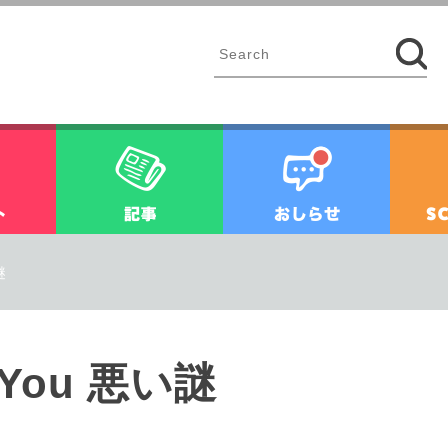
イベント
記事
お知ら
謎
r You 悪い謎