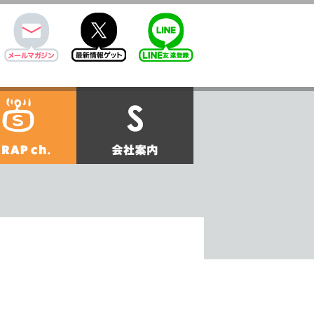
mail
twitter
Line@
せ
SCRAPch.
会社案内