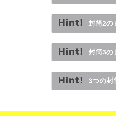
封筒2の
封筒3の
3つの封