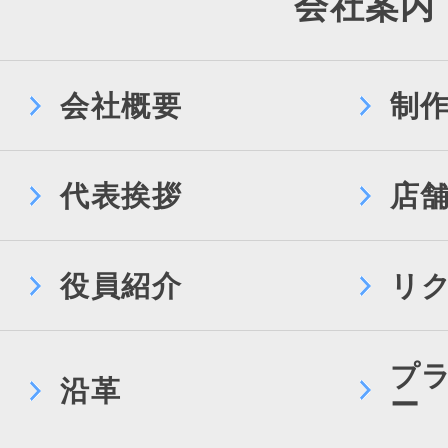
会社案内
会社概要
制
代表挨拶
店
役員紹介
リ
プ
沿革
ー