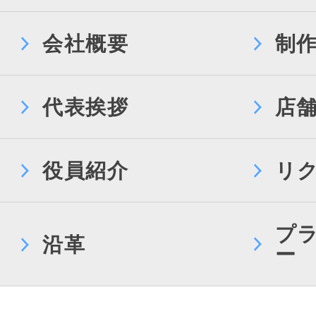
会社概要
制
代表挨拶
店
役員紹介
リ
プ
沿革
ー