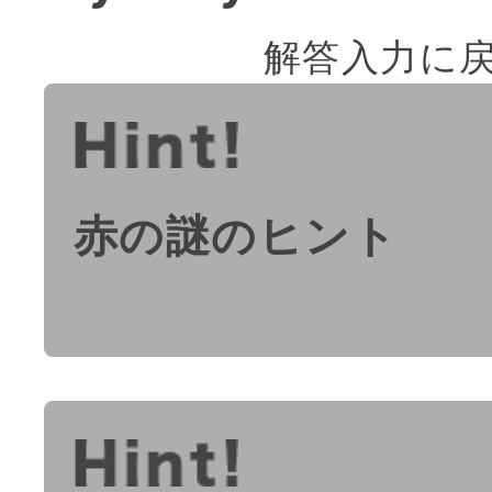
解答入力に
赤の謎のヒント