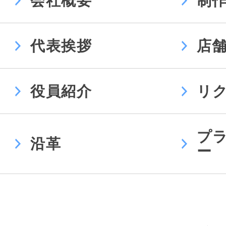
会社概要
制
代表挨拶
店
役員紹介
リ
プ
沿革
ー