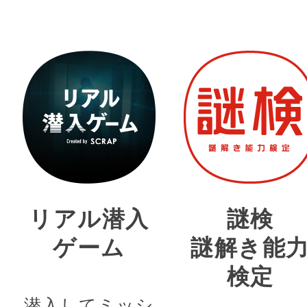
リアル潜入
謎検
ゲーム
謎解き能
検定
潜入してミッシ