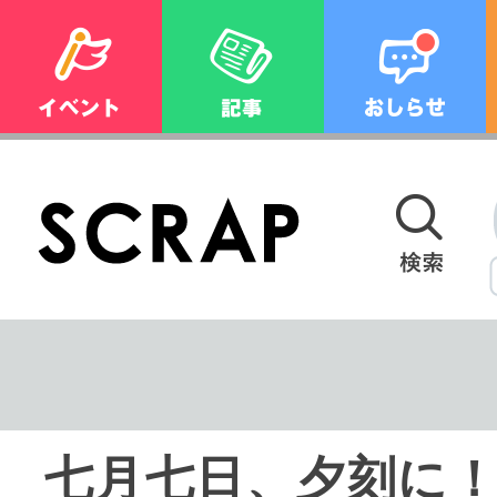
七月七日、夕刻に