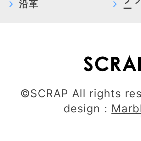
沿革
ー
©SCRAP All rights re
design：
Marb