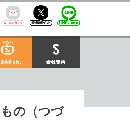
mail
twitter
Line@
せ
SCRAPch.
会社案内
 ばけもの（つづ