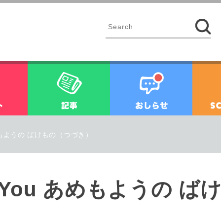
イベント
記事
お知ら
u あめもようの ばけもの（つづき）
for You あめもようの