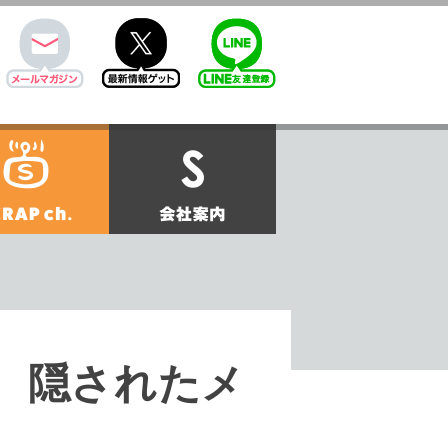
mail
twitter
Line@
せ
SCRAPch.
会社案内
いと、隠されたメ