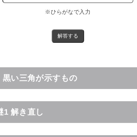
※ひらがなで入力
.5 黒い三角が示すもの
 謎1 解き直し