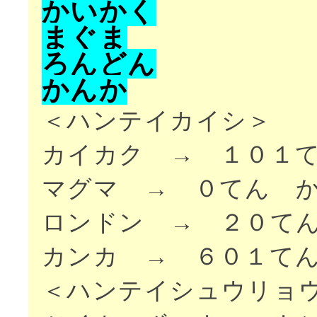
か
い
か
く
ま
ぐ
ま
ろ
ん
ど
ん
か
ん
か
＜ハンテイカイシ＞
カイカク → １０１
マグマ → ０てん 
ロンドン → ２０て
カンカ → ６０１て
＜ハンテイシュウリョ