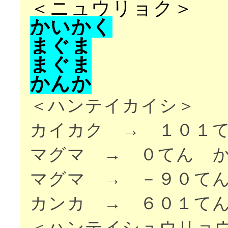
＜ニュウリョク＞
か
い
か
く
ま
ぐ
ま
ま
ぐ
ま
か
ん
か
＜ハンテイカイシ＞
カイカク → １０１
マグマ → ０てん 
マグマ → －９０て
カンカ → ６０１て
＜ハンテイシュウリョ