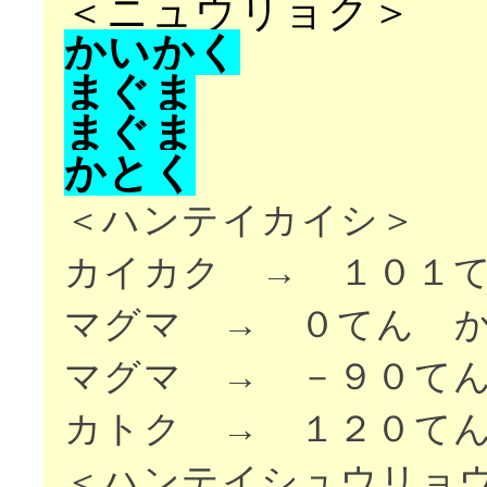
＜ニュウリョク＞
か
い
か
く
ま
ぐ
ま
ま
ぐ
ま
か
と
く
＜ハンテイカイシ＞
カイカク → １０１
マグマ → ０てん 
マグマ → －９０て
カトク → １２０て
＜ハンテイシュウリョ