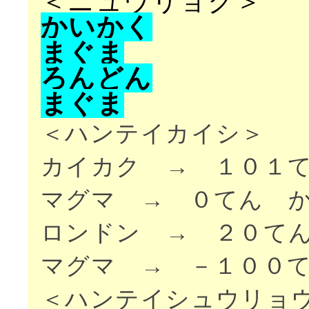
＜ニュウリョク＞
か
い
か
く
ま
ぐ
ま
ろ
ん
ど
ん
ま
ぐ
ま
＜ハンテイカイシ＞
カイカク → １０１
マグマ → ０てん 
ロンドン → ２０て
マグマ → －１００
＜ハンテイシュウリョ