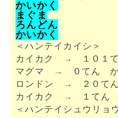
か
い
か
く
ま
ぐ
ま
ろ
ん
ど
ん
か
い
か
く
＜ハンテイカイシ＞
カイカク → １０１
マグマ → ０てん 
ロンドン → ２０て
カイカク → １てん
＜ハンテイシュウリョ