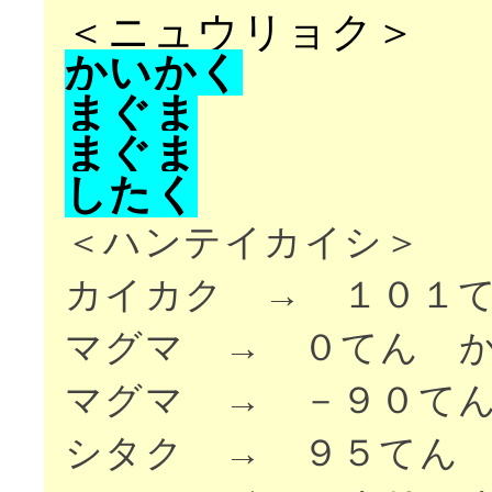
＜ニュウリョク＞
か
い
か
く
ま
ぐ
ま
ま
ぐ
ま
し
た
く
＜ハンテイカイシ＞
カイカク → １０１
マグマ → ０てん 
マグマ → －９０て
シタク → ９５てん