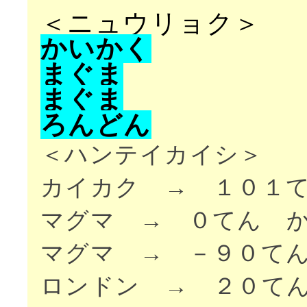
＜ニュウリョク＞
か
い
か
く
ま
ぐ
ま
ま
ぐ
ま
ろ
ん
ど
ん
＜ハンテイカイシ＞
カイカク → １０１
マグマ → ０てん 
マグマ → －９０て
ロンドン → ２０て