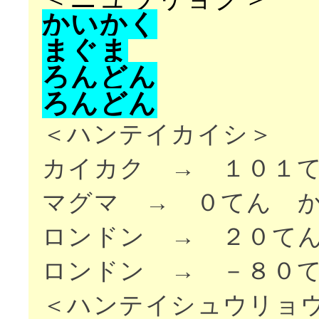
か
い
か
く
ま
ぐ
ま
ろ
ん
ど
ん
ろ
ん
ど
ん
＜ハンテイカイシ＞
カイカク → １０１
マグマ → ０てん 
ロンドン → ２０て
ロンドン → －８０
＜ハンテイシュウリョ