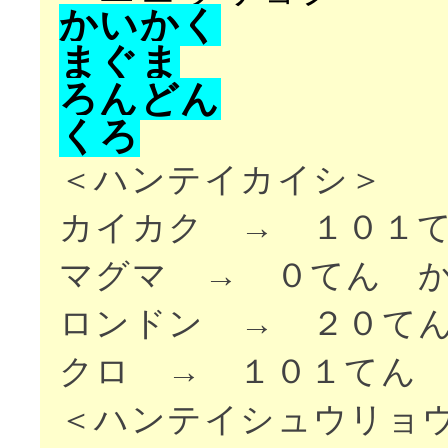
か
い
か
く
ま
ぐ
ま
ろ
ん
ど
ん
く
ろ
＜ハンテイカイシ＞
カイカク → １０１
マグマ → ０てん 
ロンドン → ２０て
クロ → １０１てん
＜ハンテイシュウリョ