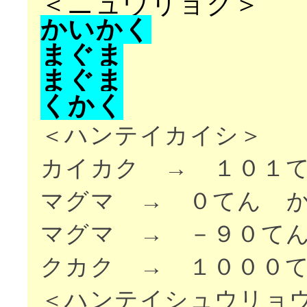
＜ニュウリョク＞
か
い
か
く
ま
ぐ
ま
ま
ぐ
ま
く
か
く
＜ハンテイカイシ＞
カイカク → １０１
マグマ → ０てん 
マグマ → －９０て
クカク → １０００
＜ハンテイシュウリョ