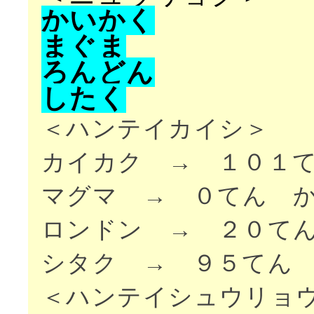
か
い
か
く
ま
ぐ
ま
ろ
ん
ど
ん
し
た
く
＜ハンテイカイシ＞
カイカク → １０１
マグマ → ０てん 
ロンドン → ２０て
シタク → ９５てん
＜ハンテイシュウリョ