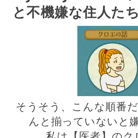
と不機嫌な住人たち
そうそう、こんな順番だ
んと揃っていないと
私は【
医
者】
のク