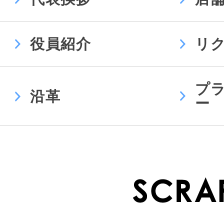
役員紹介
リ
プ
沿革
ー