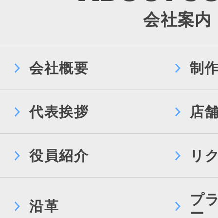
会社案内
会社概要
制
代表挨拶
店
役員紹介
リ
プ
沿革
ー