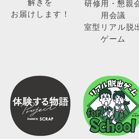
解きを
研修用・懇親
お届けします！
用会議
室型リアル脱
ゲーム