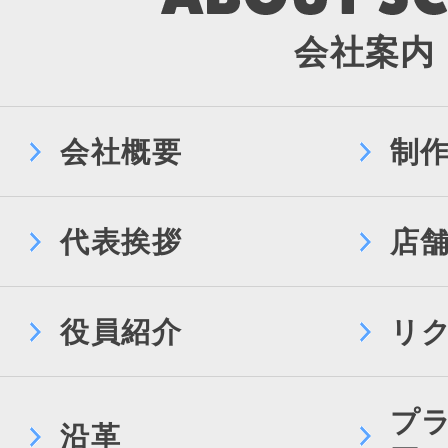
会社案内
会社概要
制
代表挨拶
店
役員紹介
リ
プ
沿革