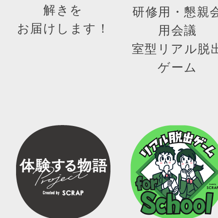
解きを
研修用・懇親
お届けします！
用会議
室型リアル脱
ゲーム