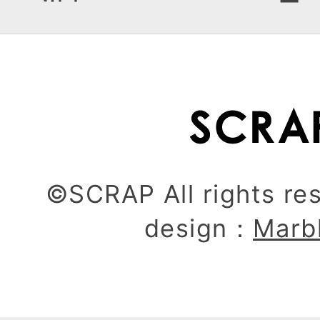
ー
©SCRAP All rights re
design：
Marb