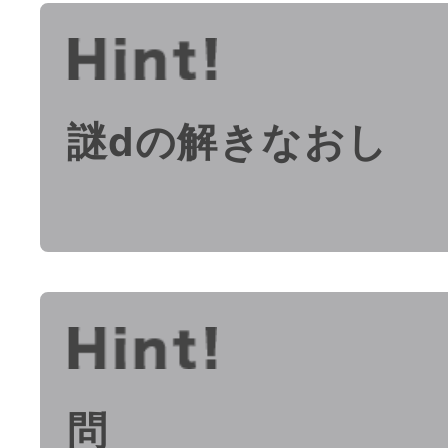
謎dの解きなおし
問