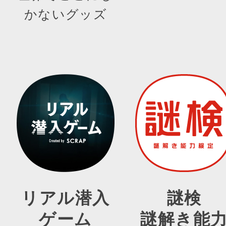
かないグッズ
リアル潜入
謎検
ゲーム
謎解き能