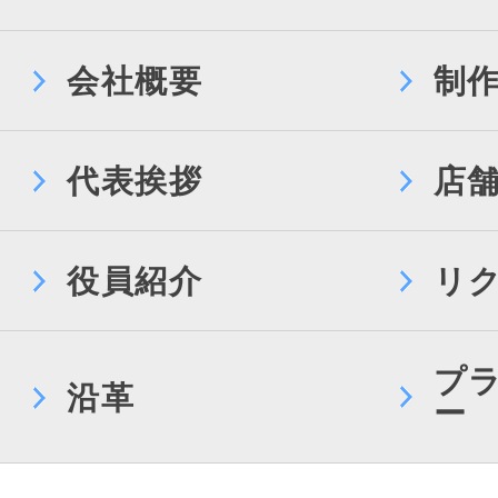
会社概要
制
代表挨拶
店
役員紹介
リ
プ
沿革
ー