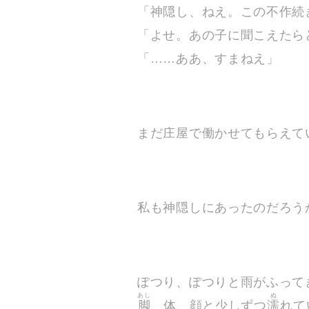
「神隠し、ねえ。この不作続
「よせ。あの子に聞こえたら
「……ああ、すまねえ」
まだ庄屋で働かせてもらえて
私も神隠しにあったのだろう
ぽつり、ぽつりと雨がふって
あし
ぬ
脚
、体、顔と少しずつ
濡
れて