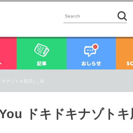
イベント
記事
お知ら
y for You ドキドキナゾトキ肝試し_16
Mystery for You ドキド