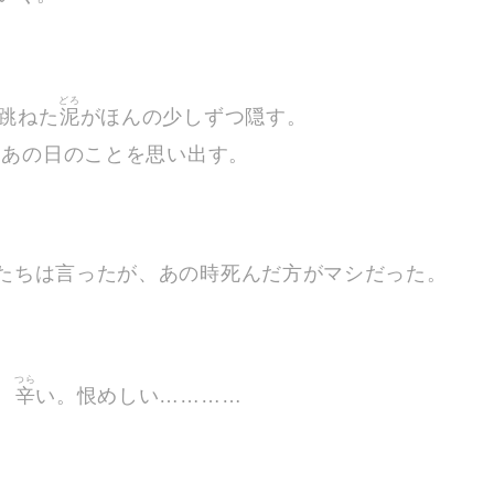
どろ
跳ねた
泥
がほんの少しずつ隠す。
たあの日のことを思い出す。
たちは言ったが、あの時死んだ方がマシだった。
つら
。
辛
い。恨めしい…………