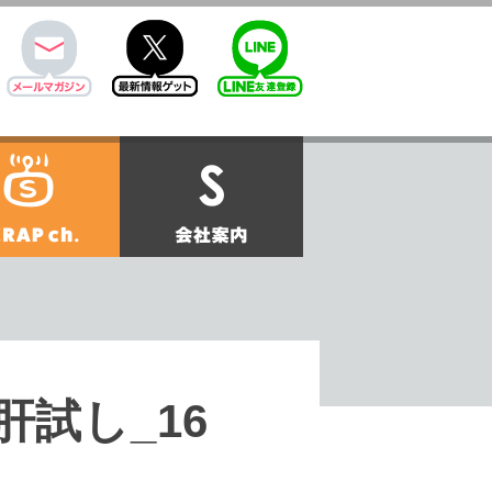
mail
twitter
Line@
せ
SCRAPch.
会社案内
キナゾトキ肝試し_16