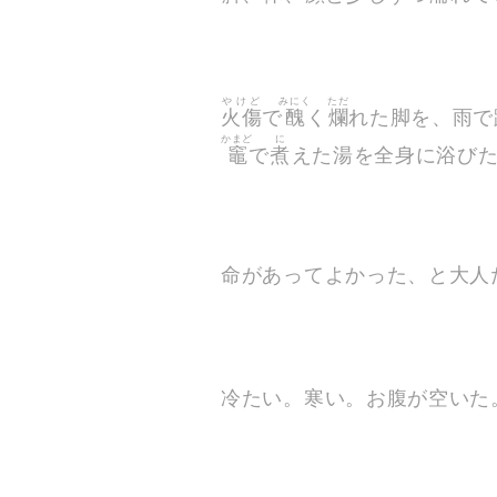
やけど
みにく
ただ
火傷
で
醜
く
爛
れた脚を、雨で
かまど
に
竈
で
煮
えた湯を全身に浴び
命があってよかった、と大人
冷たい。寒い。お腹が空いた