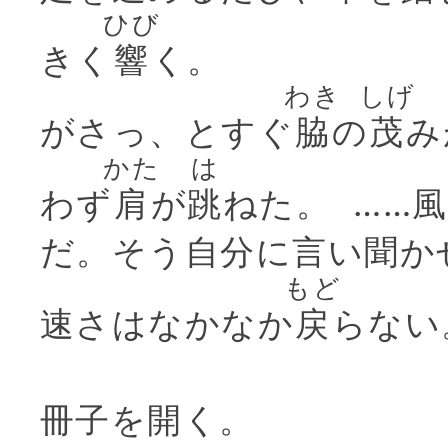
ひび
きく
響
く。
わき
しげ
がさっ、とすぐ
脇
の
茂
み
かた
は
わず
肩
が
跳
ねた。 ……
だ。そう自分に言い聞か
もど
速さはなかなか
戻
らない
冊子を開く。