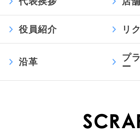
代表挨拶
店
役員紹介
リ
プ
沿革
ー